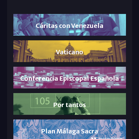
Cáritas con Venezuela
Vaticano
Conferencia Episcopal Española
Por tantos
Plan Málaga Sacra