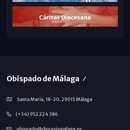
Cáritas Diocesana
Obispado de Málaga
Santa María, 18-20. 29015 Málaga
(+34) 952 224 386
obispado@diocesismalaga.es