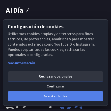
Al Día
Configuración de cookies
Horarios de Misa
Utilizamos cookies propias y de terceros para fines
Hemeroteca
técnicos, de preferencias, analíticos y para mostrar
contenidos externos como YouTube, X o Instagram.
WhatsApp
Puedes aceptar todas las cookies, rechazar las
opcionales o configurarlas.
Más información
Rechazar opcionales
Configurar
Aceptar todas