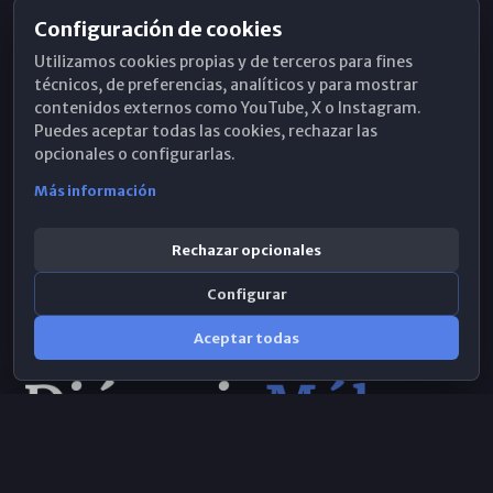
Configuración de cookies
Horarios de Misa
Utilizamos cookies propias y de terceros para fines
Hemeroteca
técnicos, de preferencias, analíticos y para mostrar
contenidos externos como YouTube, X o Instagram.
WhatsApp
Puedes aceptar todas las cookies, rechazar las
opcionales o configurarlas.
Más información
Rechazar opcionales
Configurar
Aceptar todas
Consulta IA
×
© 2026 Obispado de Málaga
Selecciona el área y realiza tu consulta