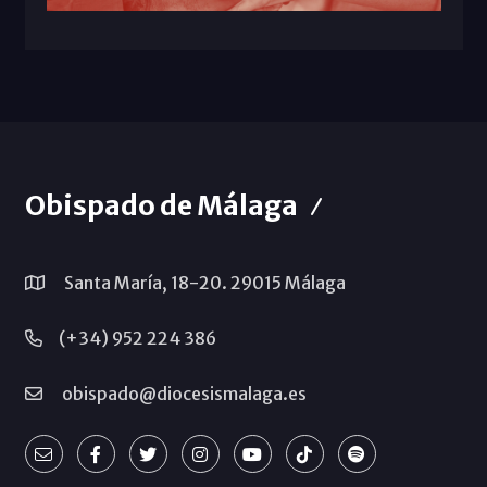
Obispado de Málaga
Santa María, 18-20. 29015 Málaga
(+34) 952 224 386
obispado@diocesismalaga.es