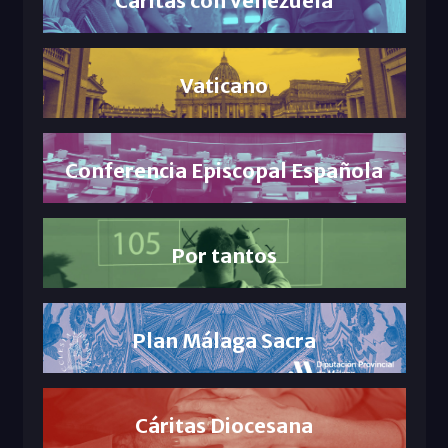
Cáritas con Venezuela
Vaticano
Conferencia Episcopal Española
Por tantos
Plan Málaga Sacra
Cáritas Diocesana