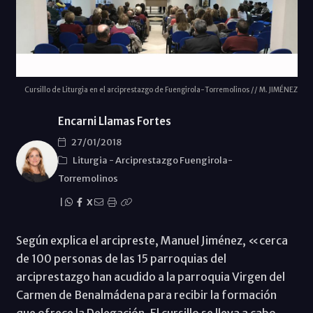
Cursillo de Liturgia en el arciprestazgo de Fuengirola-Torremolinos // M. JIMÉNEZ
Encarni Llamas Fortes
27/01/2018
Liturgia
-
Arciprestazgo Fuengirola-
Torremolinos
|
X
Según explica el arcipreste, Manuel Jiménez, «cerca
de 100 personas de las 15 parroquias del
arciprestazgo han acudido a la parroquia Virgen del
Carmen de Benalmádena para recibir la formación
que ofrece la Delegación. El cursillo se lleva a cabo