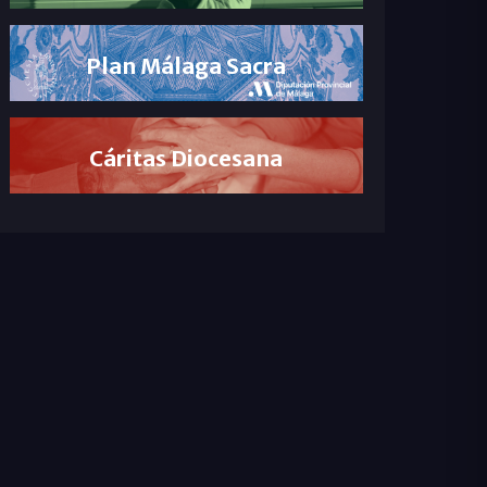
Plan Málaga Sacra
Cáritas Diocesana