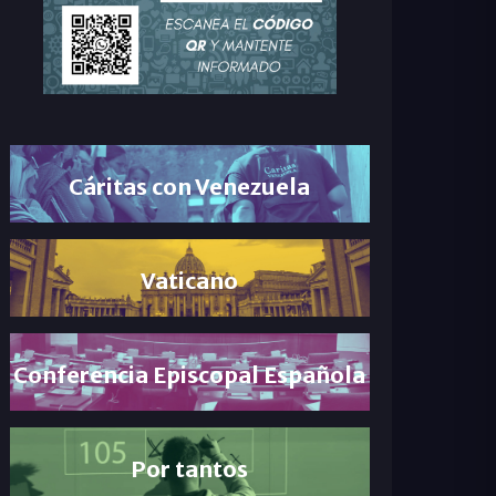
Cáritas con Venezuela
Vaticano
Conferencia Episcopal Española
Por tantos