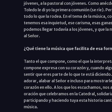
jóvenes, a la pastoral con jóvenes. Como anécd
Toledo le di yo la primera comunión (se ríe). Pe
todo lo que la rodea. En el tema de la música,
tenemos esa inquietud, ese carisma, esas gana
podemos llegar todavía a los jóvenes, y que la 
al Señor.
¿Qué tiene la música que facilita de esa for
Tanto el que compone, como el que la interpreta,
compone expresa con su corazón y, cuando algui
sentir que eres parte de lo que te está diciend
adorar, alabar al Señor e incluso para mostrarl
corazón en ello. A los que los escuchamos, nos 
oración que celebramos en la Catedral, solidari
participando y haciendo tuya esta historia cant
música.