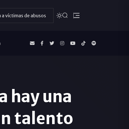
 a víctimas de abusos
a
a hay una
un talento