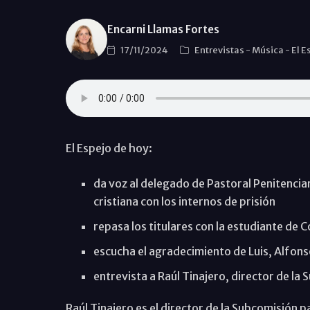
Encarni Llamas Fortes
17/11/2024
Entrevistas
-
Música
-
El E
El Espejo de hoy:
da voz al delegado de Pastoral Penitenciar
cristiana con los internos de prisión
repasa los titulares con la estudiante de 
escucha el agradecimiento de Luis, Alfon
entrevista a Raúl Tinajero, director de la 
Raúl Tinajero es el director de la Subcomisión p