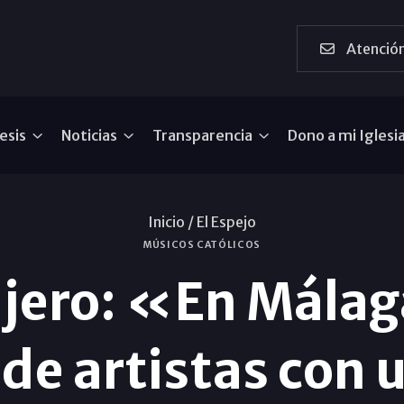
Atención
esis
Noticias
Transparencia
Dono a mi Iglesi
Inicio /
El Espejo
MÚSICOS CATÓLICOS
ajero: «En Málag
de artistas con 