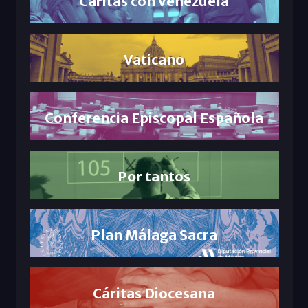
Cáritas con Venezuela
Vaticano
Conferencia Episcopal Española
Por tantos
Plan Málaga Sacra
Cáritas Diocesana