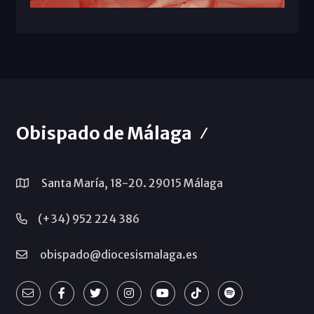
Obispado de Málaga
Santa María, 18-20. 29015 Málaga
(+34) 952 224 386
obispado@diocesismalaga.es