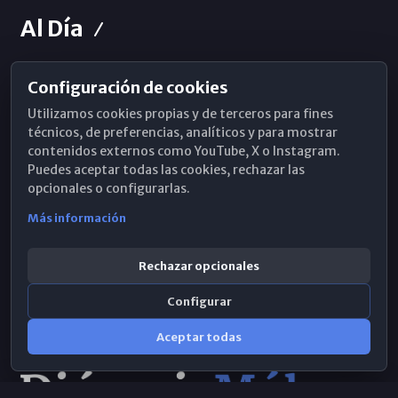
Al Día
Configuración de cookies
Horarios de Misa
Utilizamos cookies propias y de terceros para fines
Hemeroteca
técnicos, de preferencias, analíticos y para mostrar
contenidos externos como YouTube, X o Instagram.
WhatsApp
Puedes aceptar todas las cookies, rechazar las
opcionales o configurarlas.
Más información
Rechazar opcionales
Configurar
Aceptar todas