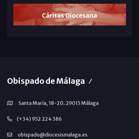
Cáritas Diocesana
Obispado de Málaga
Santa María, 18-20. 29015 Málaga
(+34) 952 224 386
obispado@diocesismalaga.es