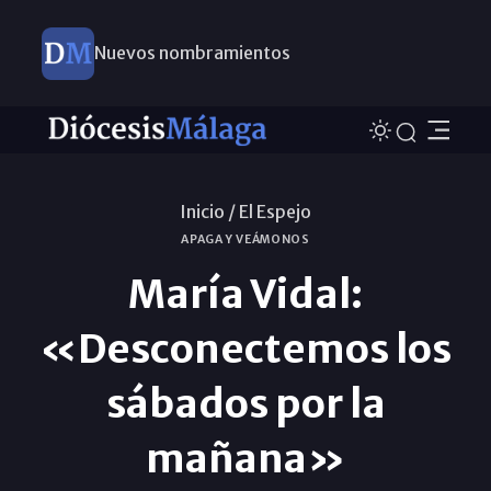
Nuevos nombramientos
Inicio /
El Espejo
APAGA Y VEÁMONOS
María Vidal:
«Desconectemos los
sábados por la
mañana»