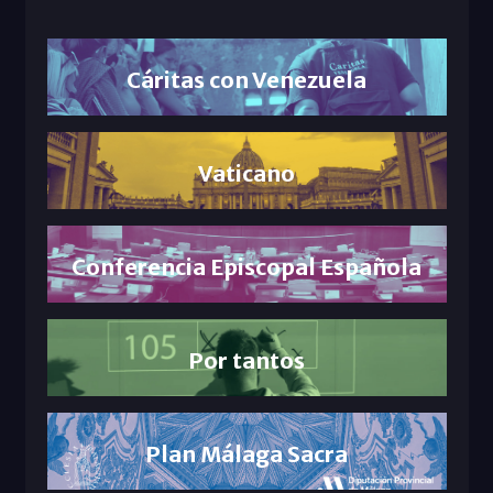
Cáritas con Venezuela
Vaticano
Conferencia Episcopal Española
Por tantos
Plan Málaga Sacra