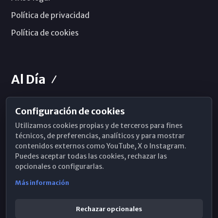
Política de privacidad
Política de cookies
Al Día
Configuración de cookies
Horarios de Misa
Utilizamos cookies propias y de terceros para fines
Hemeroteca
técnicos, de preferencias, analíticos y para mostrar
contenidos externos como YouTube, X o Instagram.
WhatsApp
Puedes aceptar todas las cookies, rechazar las
opcionales o configurarlas.
Más información
Rechazar opcionales