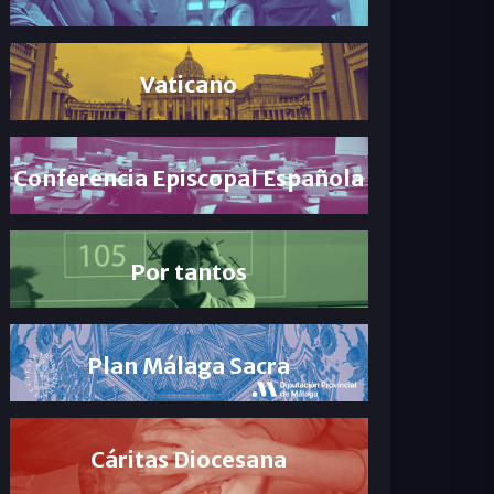
Vaticano
Conferencia Episcopal Española
Por tantos
Plan Málaga Sacra
Cáritas Diocesana