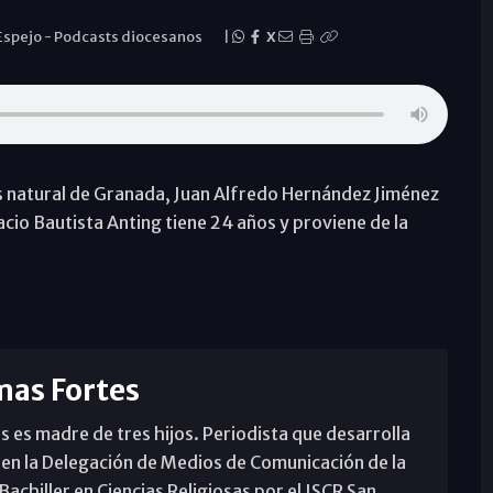
 Espejo
-
Podcasts diocesanos
|
X
es natural de Granada, Juan Alfredo Hernández Jiménez
acio Bautista Anting tiene 24 años y proviene de la
mas Fortes
s es madre de tres hijos. Periodista que desarrolla
 en la Delegación de Medios de Comunicación de la
achiller en Ciencias Religiosas por el ISCR San