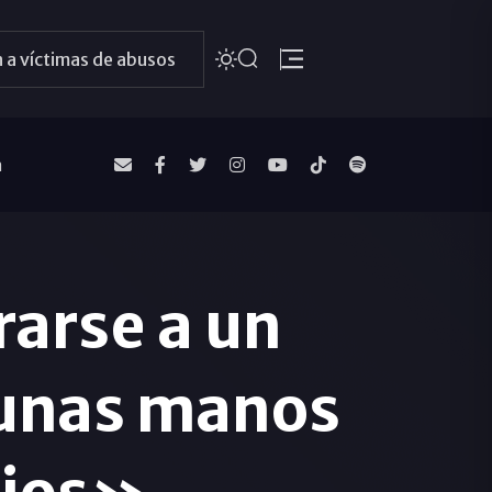
 a víctimas de abusos
a
rarse a un
 unas manos