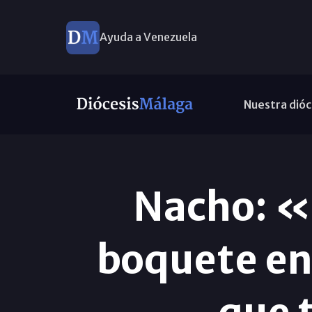
Ayuda a Venezuela
Diccionario para una Iglesia sinodal
Nuestra dióc
Nuevos nombramientos
Nacho: «L
boquete en