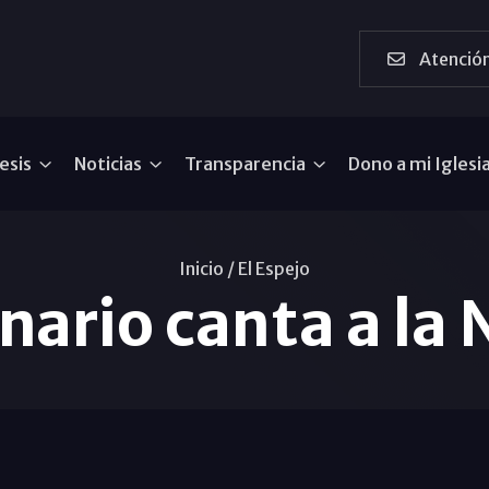
Atención
esis
Noticias
Transparencia
Dono a mi Iglesi
Inicio /
El Espejo
nario canta a la