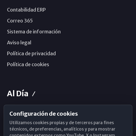
Contabilidad ERP
Correo 365
Sistema de información
Aviso legal
Política de privacidad
Política de cookies
Al Día
Configuración de cookies
Horarios de Misa
Utilizamos cookies propias y de terceros para fines
Hemeroteca
técnicos, de preferencias, analíticos y para mostrar
contenidos externos como YouTube, X o Instagram.