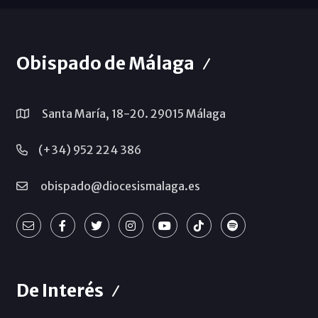
Obispado de Málaga
Santa María, 18-20. 29015 Málaga
(+34) 952 224 386
obispado@diocesismalaga.es
De Interés