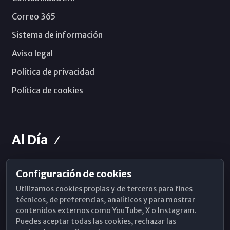
Correo 365
Sistema de información
Aviso legal
Política de privacidad
Política de cookies
Al Día
Configuración de cookies
Horarios de Misa
Utilizamos cookies propias y de terceros para fines
Hemeroteca
técnicos, de preferencias, analíticos y para mostrar
contenidos externos como YouTube, X o Instagram.
WhatsApp
Puedes aceptar todas las cookies, rechazar las