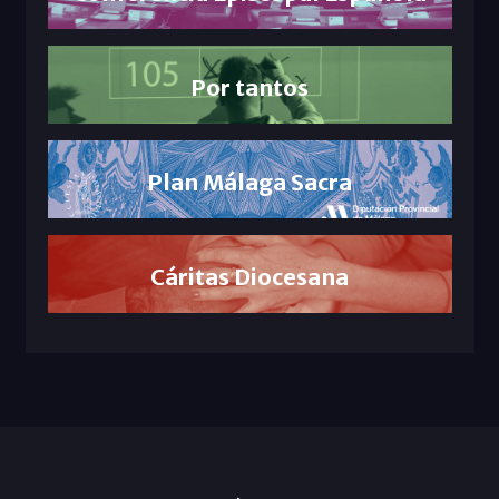
Por tantos
Plan Málaga Sacra
Cáritas Diocesana