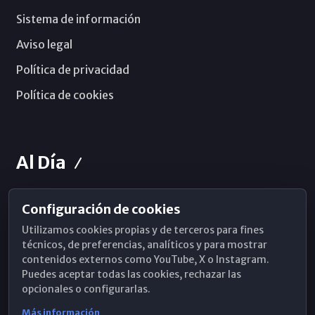
Sistema de información
Aviso legal
Política de privacidad
Política de cookies
Al Día
Configuración de cookies
Horarios de Misa
Utilizamos cookies propias y de terceros para fines
Hemeroteca
técnicos, de preferencias, analíticos y para mostrar
contenidos externos como YouTube, X o Instagram.
WhatsApp
Puedes aceptar todas las cookies, rechazar las
opcionales o configurarlas.
Más información