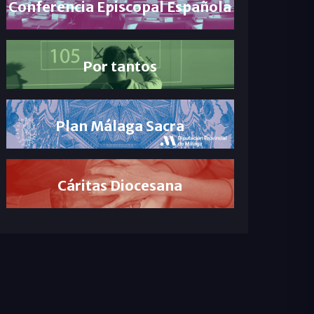
Conferencia Episcopal Española
Por tantos
Plan Málaga Sacra
Cáritas Diocesana