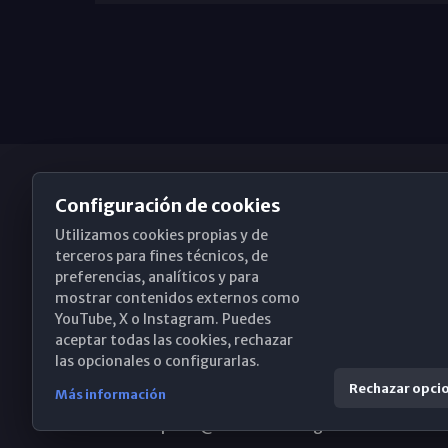
Configuración de cookies
Utilizamos cookies propias y de
Obispado de Málaga
terceros para fines técnicos, de
preferencias, analíticos y para
mostrar contenidos externos como
YouTube, X o Instagram. Puedes
Santa María, 18-20. 29015 Málaga
aceptar todas las cookies, rechazar
las opcionales o configurarlas.
(+34) 952 224 386
Rechazar opci
Más información
obispado@diocesismalaga.es