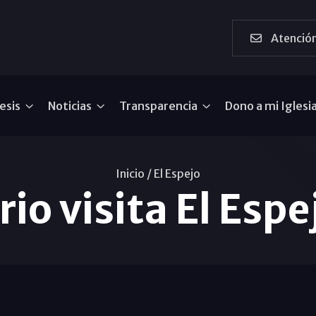
Atención
esis
Noticias
Transparencia
Dono a mi Iglesi
Inicio /
El Espejo
io visita El Esp