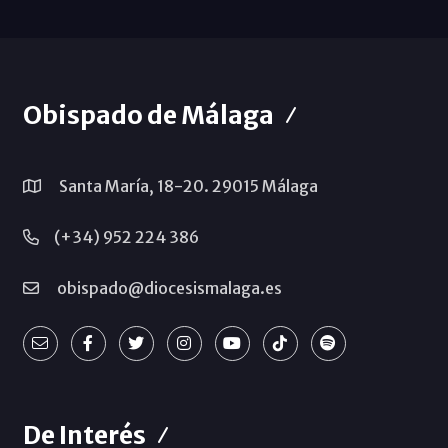
Obispado de Málaga
Santa María, 18-20. 29015 Málaga
(+34) 952 224 386
obispado@diocesismalaga.es
De Interés