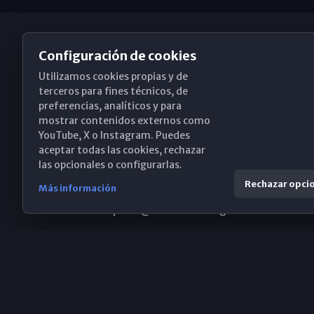
Configuración de cookies
Utilizamos cookies propias y de
Obispado de Málaga
terceros para fines técnicos, de
preferencias, analíticos y para
mostrar contenidos externos como
YouTube, X o Instagram. Puedes
Santa María, 18-20. 29015 Málaga
aceptar todas las cookies, rechazar
las opcionales o configurarlas.
(+34) 952 224 386
Rechazar opci
Más información
obispado@diocesismalaga.es