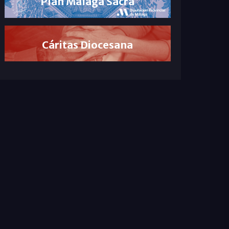
Plan Málaga Sacra
Cáritas Diocesana