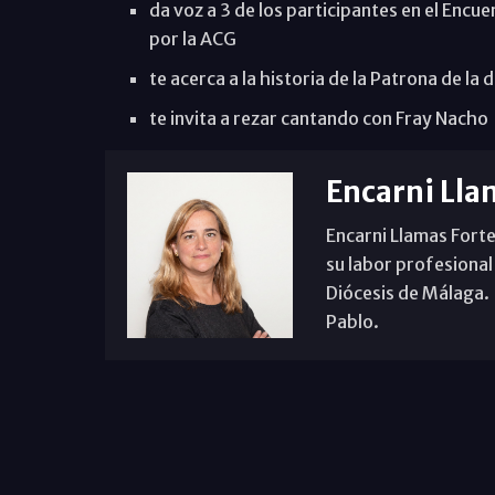
da voz a 3 de los participantes en el Enc
por la ACG
te acerca a la historia de la Patrona de la 
te invita a rezar cantando con Fray Nacho
Encarni Lla
Encarni Llamas Forte
su labor profesional
Diócesis de Málaga. B
Pablo.