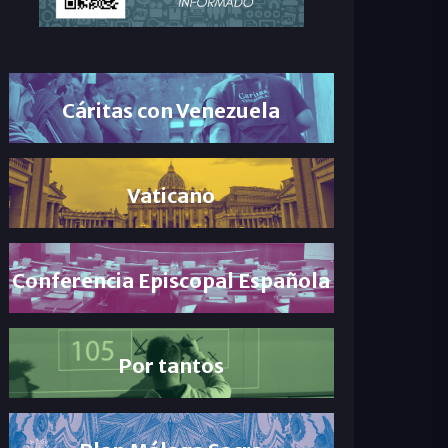
Cáritas con Venezuela
Vaticano
Conferencia Episcopal Española
Por tantos