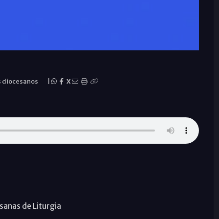
s diocesanos
|
X
esanas de Liturgia