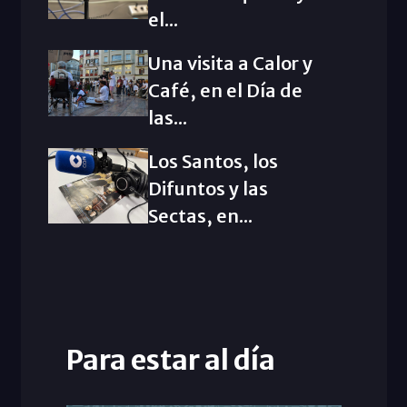
el...
Una visita a Calor y
Café, en el Día de
las...
Los Santos, los
Difuntos y las
Sectas, en...
Para estar al día