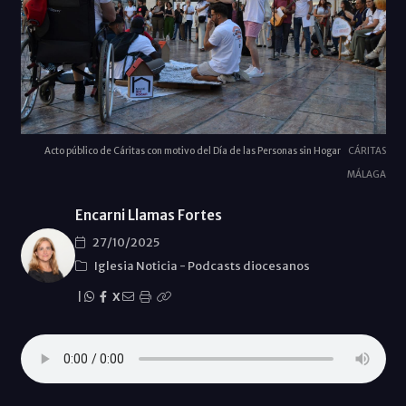
Acto público de Cáritas con motivo del Día de las Personas sin Hogar
CÁRITAS
MÁLAGA
Encarni Llamas Fortes
27/10/2025
Iglesia Noticia
-
Podcasts diocesanos
|
X