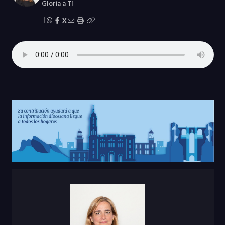
Gloria a Ti
|
X