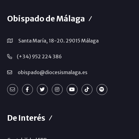
Obispado de Málaga
Santa María, 18-20. 29015 Málaga
(+34) 952 224 386
obispado@diocesismalaga.es
De Interés