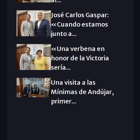
José Carlos Gaspar:
«Cuando estamos
junto a...
«Una verbena en
honor de la Victoria
sería...
Una visita a las
Mínimas de Andújar,
primer...