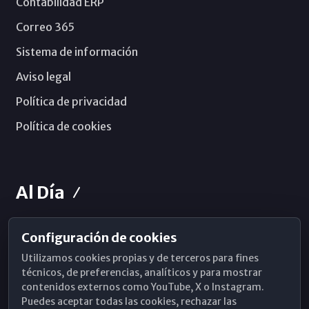
Contabilidad ERP
Correo 365
Sistema de información
Aviso legal
Política de privacidad
Política de cookies
Al Día
Configuración de cookies
Horarios de Misa
Utilizamos cookies propias y de terceros para fines
Hemeroteca
técnicos, de preferencias, analíticos y para mostrar
contenidos externos como YouTube, X o Instagram.
WhatsApp
Puedes aceptar todas las cookies, rechazar las