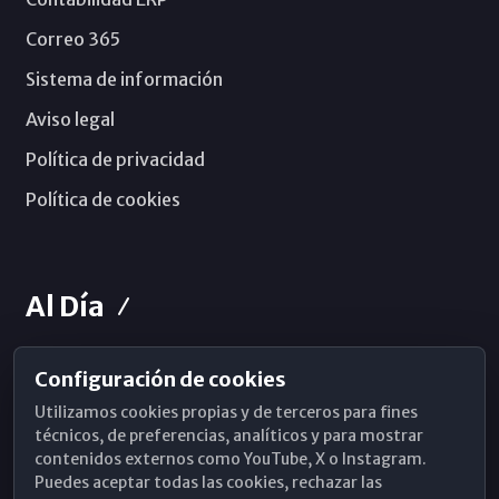
Correo 365
Sistema de información
Aviso legal
Política de privacidad
Política de cookies
Al Día
Configuración de cookies
Horarios de Misa
Utilizamos cookies propias y de terceros para fines
Hemeroteca
técnicos, de preferencias, analíticos y para mostrar
contenidos externos como YouTube, X o Instagram.
WhatsApp
Puedes aceptar todas las cookies, rechazar las