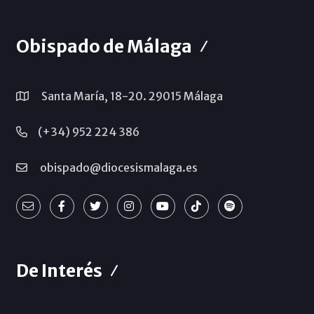
Obispado de Málaga
Santa María, 18-20. 29015 Málaga
(+34) 952 224 386
obispado@diocesismalaga.es
De Interés