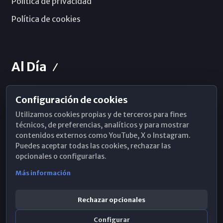
Política de privacidad
Política de cookies
Al Día
Configuración de cookies
Horarios de Misa
Utilizamos cookies propias y de terceros para fines
Hemeroteca
técnicos, de preferencias, analíticos y para mostrar
contenidos externos como YouTube, X o Instagram.
WhatsApp
Puedes aceptar todas las cookies, rechazar las
opcionales o configurarlas.
Más información
Rechazar opcionales
Configurar