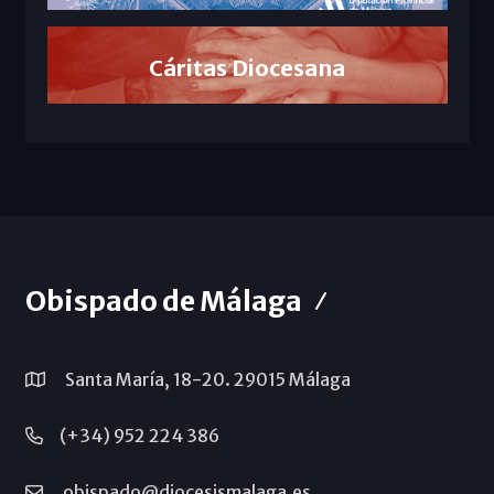
Cáritas Diocesana
Obispado de Málaga
Santa María, 18-20. 29015 Málaga
(+34) 952 224 386
obispado@diocesismalaga.es