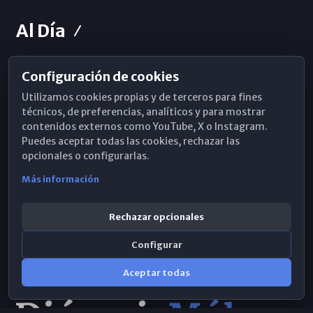
Al Día
Configuración de cookies
Horarios de Misa
Utilizamos cookies propias y de terceros para fines
Hemeroteca
técnicos, de preferencias, analíticos y para mostrar
contenidos externos como YouTube, X o Instagram.
WhatsApp
Puedes aceptar todas las cookies, rechazar las
opcionales o configurarlas.
Más información
Rechazar opcionales
Configurar
Aceptar todas