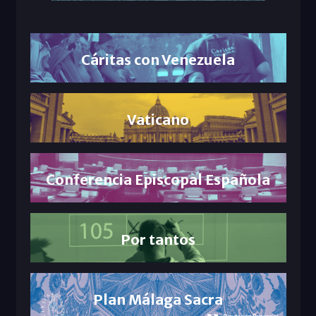
Cáritas con Venezuela
Vaticano
Conferencia Episcopal Española
Por tantos
Plan Málaga Sacra