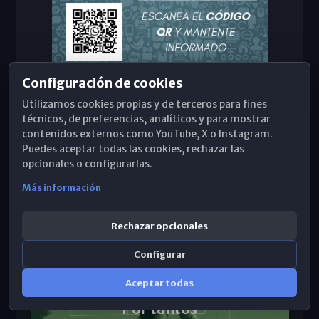
Configuración de cookies
Utilizamos cookies propias y de terceros para fines
técnicos, de preferencias, analíticos y para mostrar
Cáritas con Venezuela
contenidos externos como YouTube, X o Instagram.
Puedes aceptar todas las cookies, rechazar las
opcionales o configurarlas.
Vaticano
Más información
Rechazar opcionales
Conferencia Episcopal Española
Configurar
Aceptar todas
Por tantos