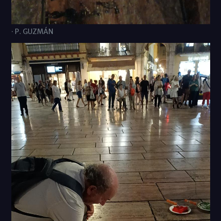
· P. GUZMÁN