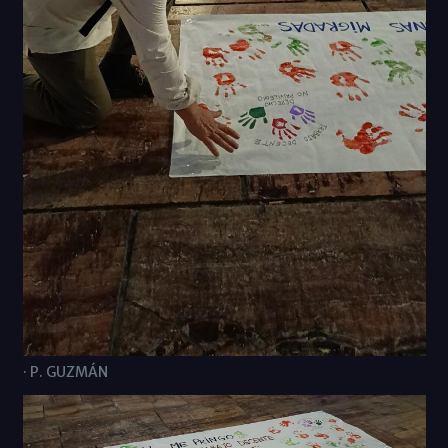
· P. GUZMÁN