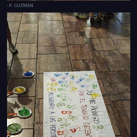
· P. GUZMÁN