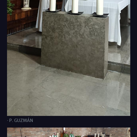
· P. GUZMÁN