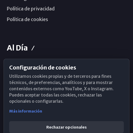
Política de privacidad
Política de cookies
Al Día
Configuración de cookies
Horarios de Misa
Utilizamos cookies propias y de terceros para fines
Hemeroteca
técnicos, de preferencias, analíticos y para mostrar
contenidos externos como YouTube, X o Instagram.
WhatsApp
Puedes aceptar todas las cookies, rechazar las
opcionales o configurarlas.
Más información
Rechazar opcionales