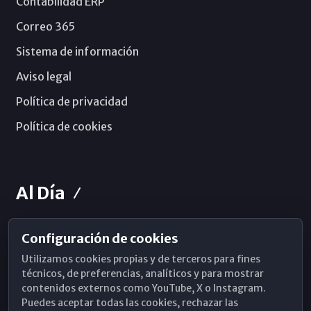
Contabilidad ERP
Correo 365
Sistema de información
Aviso legal
Política de privacidad
Política de cookies
Al Día
Configuración de cookies
Horarios de Misa
Utilizamos cookies propias y de terceros para fines
Hemeroteca
técnicos, de preferencias, analíticos y para mostrar
contenidos externos como YouTube, X o Instagram.
WhatsApp
Puedes aceptar todas las cookies, rechazar las