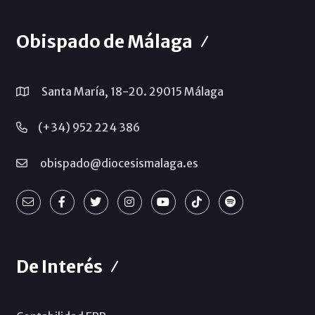
Obispado de Málaga
Santa María, 18-20. 29015 Málaga
(+34) 952 224 386
obispado@diocesismalaga.es
De Interés