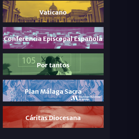
Vaticano
Conferencia Episcopal Española
Por tantos
Plan Málaga Sacra
Cáritas Diocesana