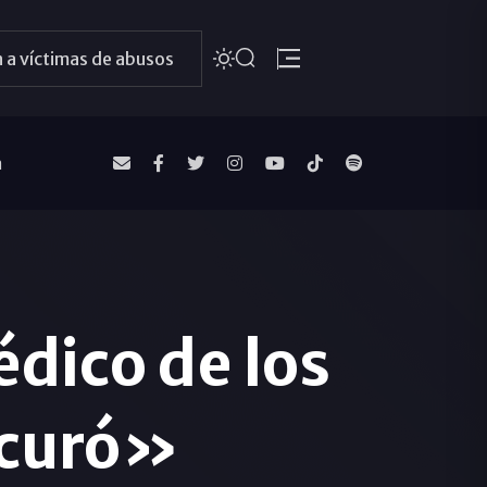
 a víctimas de abusos
a
ico de los
e curó»