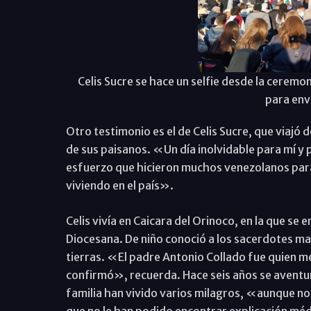
Celis Sucre se hace un selfie desde la cerem
para envi
Otro testimonio es el de Celis Sucre, que viajó 
de sus paisanos. «Un día inolvidable para mí 
esfuerzo que hicieron muchos venezolanos para v
viviendo en el país».
Celis vivía en Caicara del Orinoco, en la que se 
Diocesana. De niño conoció a los sacerdotes ma
tierras. «El padre Antonio Collado fue quien m
confirmó», recuerda. Hace seis años se aventur
familia han vivido varios milagros, «aunque no
que no le han podido encontrar explicación méd