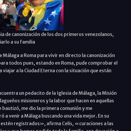
onia de canonización de los dos primeros venezolanos,
arlo a su familia
de Málaga a Roma para vivir en directo la canonización
y para todos pues, estando en Roma, pude comprobar el
iajar a la Ciudad Eterna con la situación que están
encuentra un pedacito de la Iglesia de Málaga, la Misión
lagueños misioneros y la labor que hacen en aquellas
e bautizó, me dio la primera comunión y me
ó a venir a Málaga buscando una vida mejor. En su
 estén registrados», afirma Celis, «curaciones a las
ica y que hemos pedido toda la familia, con devoción a