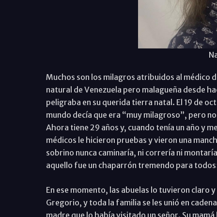
Na
Muchos son los milagros atribuidos al médico d
natural de Venezuela pero malagueña desde hace 
peligraba en su querida tierra natal. El 19 de o
mundo decía que era “muy milagroso”, pero noso
Ahora tiene 29 años y, cuando tenía un año y med
médicos le hicieron pruebas y vieron una manch
sobrino nunca caminaría, ni correría ni montaría
aquello fue un chaparrón tremendo para todo
En ese momento, las abuelas lo tuvieron claro
Gregorio, y toda la familia se les unió en caden
madre que lo había visitado un señor. Su mamá l