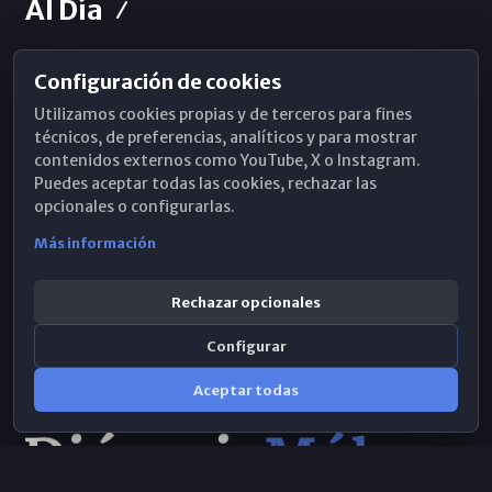
Al Día
Configuración de cookies
Horarios de Misa
Utilizamos cookies propias y de terceros para fines
Hemeroteca
técnicos, de preferencias, analíticos y para mostrar
contenidos externos como YouTube, X o Instagram.
WhatsApp
Puedes aceptar todas las cookies, rechazar las
opcionales o configurarlas.
Más información
Rechazar opcionales
Configurar
Aceptar todas
Consulta IA
×