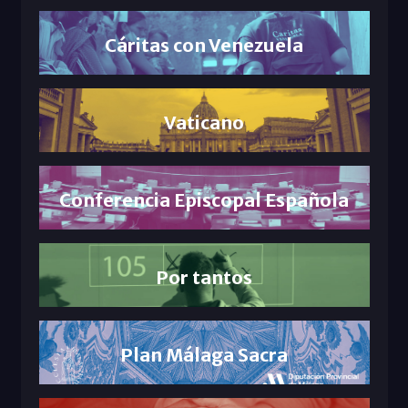
Cáritas con Venezuela
Vaticano
Conferencia Episcopal Española
Por tantos
Plan Málaga Sacra