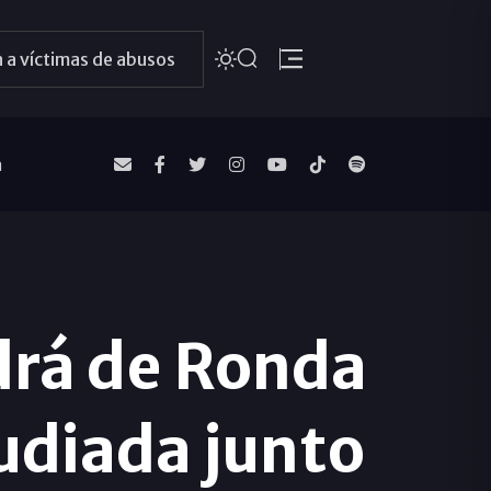
 a víctimas de abusos
a
drá de Ronda
udiada junto