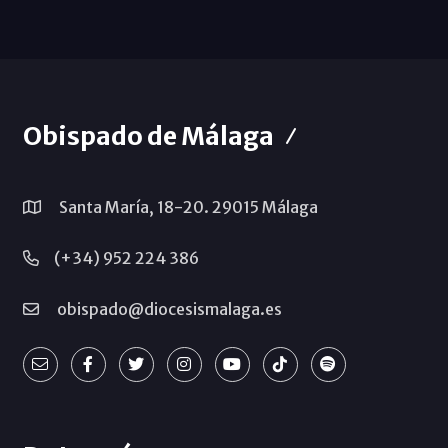
Obispado de Málaga
Santa María, 18-20. 29015 Málaga
(+34) 952 224 386
obispado@diocesismalaga.es