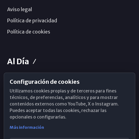
Aviso legal
Política de privacidad
Política de cookies
Al Día
Configuración de cookies
Horarios de Misa
Utilizamos cookies propias y de terceros para fines
Hemeroteca
técnicos, de preferencias, analíticos y para mostrar
contenidos externos como YouTube, X o Instagram.
WhatsApp
Puedes aceptar todas las cookies, rechazar las
opcionales o configurarlas.
Más información