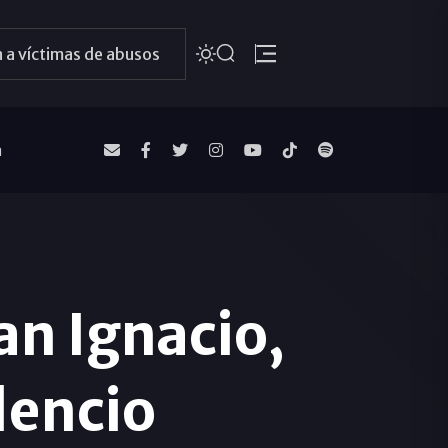
 a víctimas de abusos
a
an Ignacio,
lencio