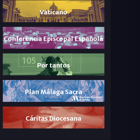
Vaticano
Conferencia Episcopal Española
Por tantos
Plan Málaga Sacra
Cáritas Diocesana