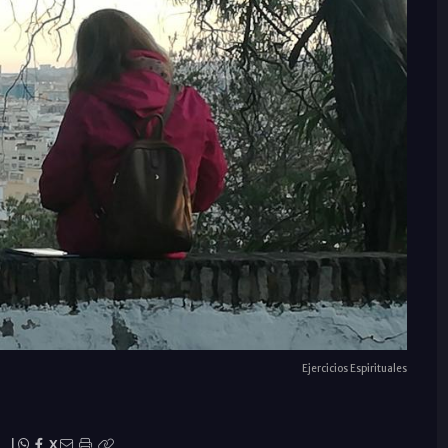
Ejercicios Espirituales
|
X