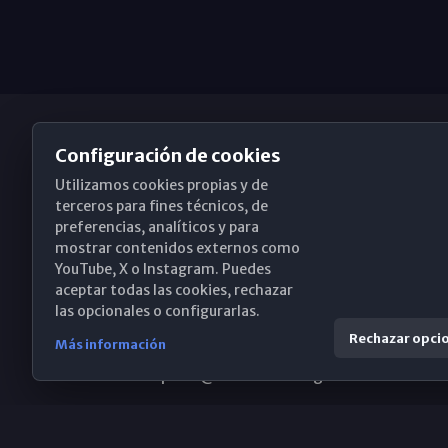
Configuración de cookies
Utilizamos cookies propias y de
Obispado de Málaga
terceros para fines técnicos, de
preferencias, analíticos y para
mostrar contenidos externos como
YouTube, X o Instagram. Puedes
Santa María, 18-20. 29015 Málaga
aceptar todas las cookies, rechazar
las opcionales o configurarlas.
(+34) 952 224 386
Rechazar opci
Más información
obispado@diocesismalaga.es