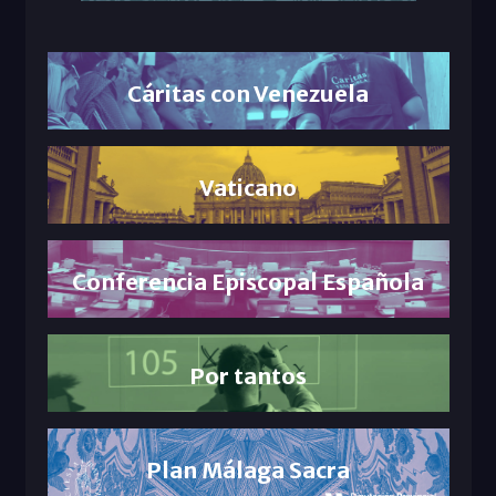
Cáritas con Venezuela
Vaticano
Conferencia Episcopal Española
Por tantos
Plan Málaga Sacra