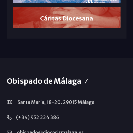
Cáritas Diocesana
Obispado de Málaga
Santa María, 18-20. 29015 Málaga
(+34) 952 224 386
obispado@diocesismalaga.es