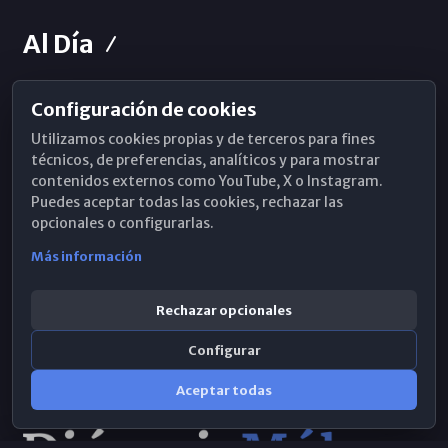
Al Día
Configuración de cookies
Horarios de Misa
Utilizamos cookies propias y de terceros para fines
Hemeroteca
técnicos, de preferencias, analíticos y para mostrar
contenidos externos como YouTube, X o Instagram.
WhatsApp
Puedes aceptar todas las cookies, rechazar las
opcionales o configurarlas.
Más información
Rechazar opcionales
Configurar
Aceptar todas