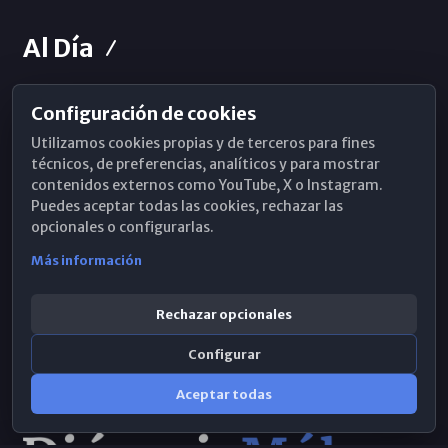
Al Día
Configuración de cookies
Horarios de Misa
Utilizamos cookies propias y de terceros para fines
Hemeroteca
técnicos, de preferencias, analíticos y para mostrar
contenidos externos como YouTube, X o Instagram.
WhatsApp
Puedes aceptar todas las cookies, rechazar las
opcionales o configurarlas.
Más información
Rechazar opcionales
Configurar
Aceptar todas