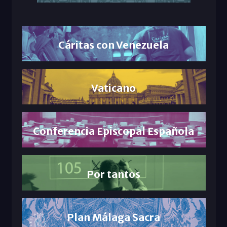
Cáritas con Venezuela
Vaticano
Conferencia Episcopal Española
Por tantos
Plan Málaga Sacra