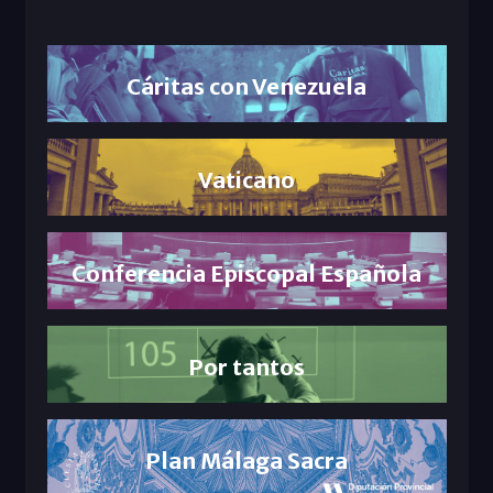
Cáritas con Venezuela
Vaticano
Conferencia Episcopal Española
Por tantos
Plan Málaga Sacra