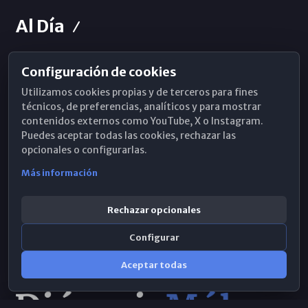
Al Día
Configuración de cookies
Horarios de Misa
Utilizamos cookies propias y de terceros para fines
Hemeroteca
técnicos, de preferencias, analíticos y para mostrar
contenidos externos como YouTube, X o Instagram.
WhatsApp
Puedes aceptar todas las cookies, rechazar las
opcionales o configurarlas.
Más información
Rechazar opcionales
Configurar
Aceptar todas