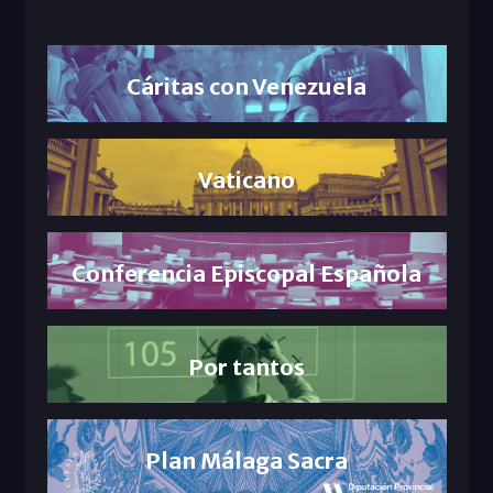
Cáritas con Venezuela
Vaticano
Conferencia Episcopal Española
Por tantos
Plan Málaga Sacra