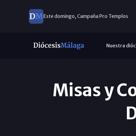
Este domingo, Campaña Pro Templos
Nuestra dióc
Misas y C
D