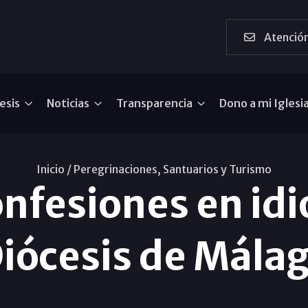
Atención
esis
Noticias
Transparencia
Dono a mi Iglesi
Inicio /
Peregrinaciones, Santuarios y Turismo
onfesiones en idi
iócesis de Mála