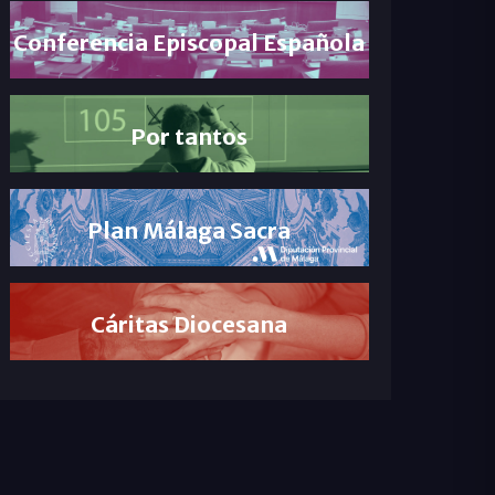
Conferencia Episcopal Española
Por tantos
Plan Málaga Sacra
Cáritas Diocesana