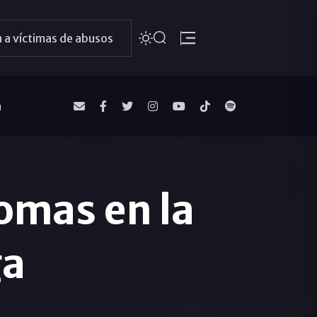
 a víctimas de abusos
a
omas en la
ga