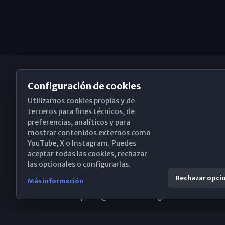
Configuración de cookies
Utilizamos cookies propias y de
Obispado de Málaga
terceros para fines técnicos, de
preferencias, analíticos y para
mostrar contenidos externos como
YouTube, X o Instagram. Puedes
Santa María, 18-20. 29015 Málaga
aceptar todas las cookies, rechazar
las opcionales o configurarlas.
(+34) 952 224 386
Rechazar opci
Más información
obispado@diocesismalaga.es