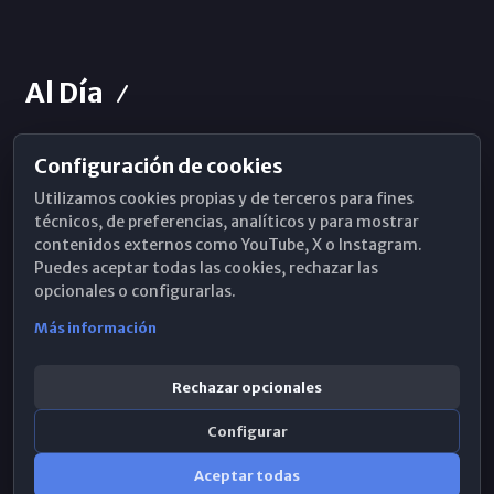
Al Día
Configuración de cookies
Horarios de Misa
Utilizamos cookies propias y de terceros para fines
Hemeroteca
técnicos, de preferencias, analíticos y para mostrar
contenidos externos como YouTube, X o Instagram.
WhatsApp
Puedes aceptar todas las cookies, rechazar las
opcionales o configurarlas.
Más información
Rechazar opcionales
Configurar
Aceptar todas