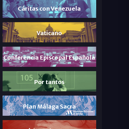
Cáritas con Venezuela
Vaticano
Conferencia Episcopal Española
Por tantos
Plan Málaga Sacra