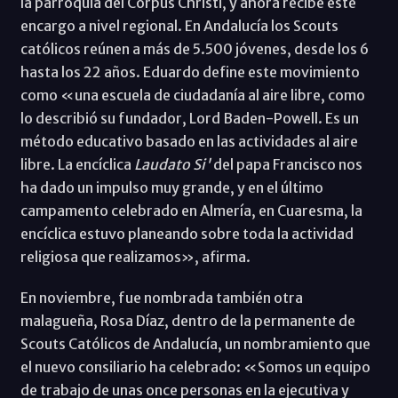
la parroquia del Corpus Christi, y ahora recibe este
encargo a nivel regional. En Andalucía los Scouts
católicos reúnen a más de 5.500 jóvenes, desde los 6
hasta los 22 años. Eduardo define este movimiento
como «una escuela de ciudadanía al aire libre, como
lo describió su fundador, Lord Baden-Powell. Es un
método educativo basado en las actividades al aire
libre. La encíclica
Laudato Si'
del papa Francisco nos
ha dado un impulso muy grande, y en el último
campamento celebrado en Almería, en Cuaresma, la
encíclica estuvo planeando sobre toda la actividad
religiosa que realizamos», afirma.
En noviembre, fue nombrada también otra
malagueña, Rosa Díaz, dentro de la permanente de
Scouts Católicos de Andalucía, un nombramiento que
el nuevo consiliario ha celebrado: «Somos un equipo
de trabajo de unas once personas en la ejecutiva y