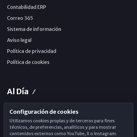
Contabilidad ERP
Correo 365
Sistema de información
Aviso legal
Política de privacidad
Política de cookies
Al Día
Configuración de cookies
Horarios de Misa
Utilizamos cookies propias y de terceros para fines
Hemeroteca
técnicos, de preferencias, analíticos y para mostrar
contenidos externos como YouTube, X o Instagram.
WhatsApp