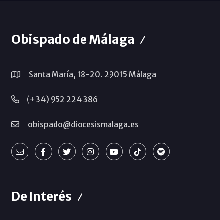
Obispado de Málaga
Santa María, 18-20. 29015 Málaga
(+34) 952 224 386
obispado@diocesismalaga.es
De Interés