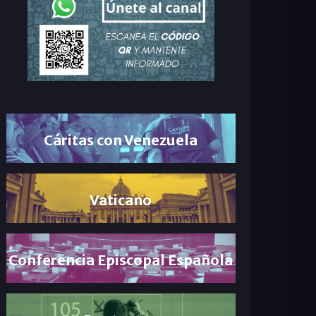
Cáritas con Venezuela
Vaticano
Conferencia Episcopal Española