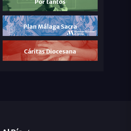
Por tantos
Plan Málaga Sacra
Cáritas Diocesana