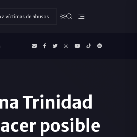
 a víctimas de abusos
a
ma Trinidad
acer posible