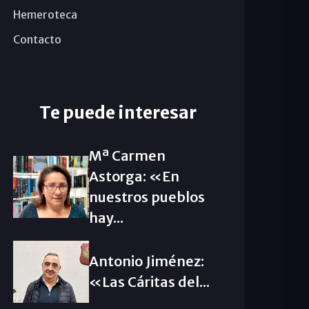
Hemeroteca
Contacto
Te puede interesar
Mª Carmen
Astorga: «En
nuestros pueblos
hay...
Antonio Jiménez:
«Las Cáritas del...