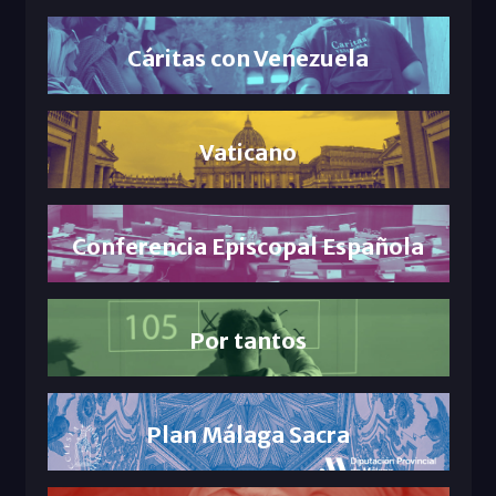
Cáritas con Venezuela
Vaticano
Conferencia Episcopal Española
Por tantos
Plan Málaga Sacra