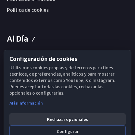
Política de cookies
Al Día
Configuración de cookies
Horarios de Misa
Utilizamos cookies propias y de terceros para fines
Hemeroteca
técnicos, de preferencias, analíticos y para mostrar
contenidos externos como YouTube, X o Instagram.
WhatsApp
Puedes aceptar todas las cookies, rechazar las
opcionales o configurarlas.
Más información
Rechazar opcionales
Configurar