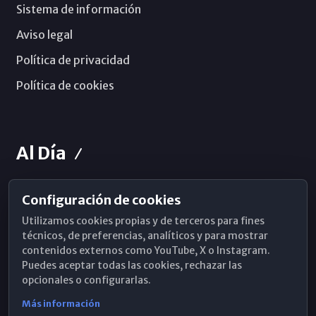
Sistema de información
Aviso legal
Política de privacidad
Política de cookies
Al Día
Configuración de cookies
Horarios de Misa
Utilizamos cookies propias y de terceros para fines
Hemeroteca
técnicos, de preferencias, analíticos y para mostrar
contenidos externos como YouTube, X o Instagram.
WhatsApp
Puedes aceptar todas las cookies, rechazar las
opcionales o configurarlas.
Más información