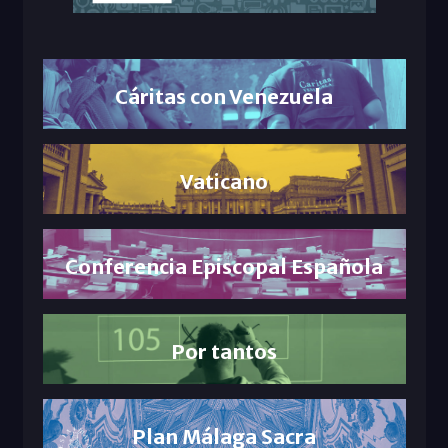
Cáritas con Venezuela
Vaticano
Conferencia Episcopal Española
Por tantos
Plan Málaga Sacra