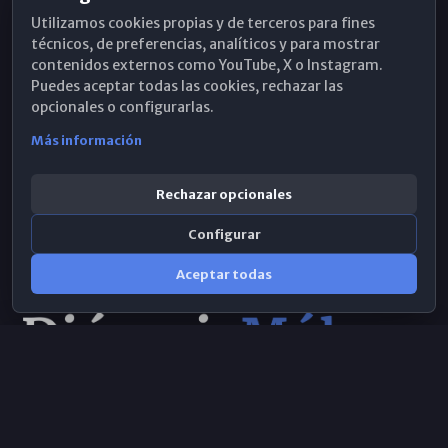
Utilizamos cookies propias y de terceros para fines
Hemeroteca
técnicos, de preferencias, analíticos y para mostrar
contenidos externos como YouTube, X o Instagram.
WhatsApp
Puedes aceptar todas las cookies, rechazar las
opcionales o configurarlas.
Más información
Rechazar opcionales
Configurar
Aceptar todas
Consulta IA
×
Selecciona el área y realiza tu consulta
© 2026 Obispado de Málaga