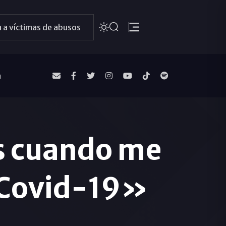
 a víctimas de abusos
a
s cuando me
l Covid-19»