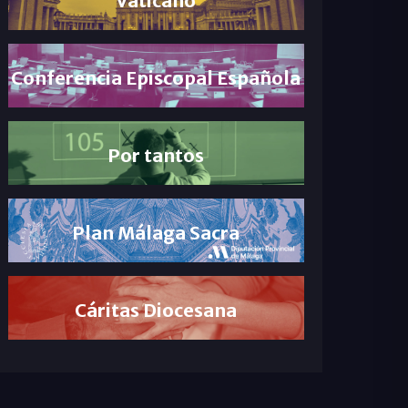
Conferencia Episcopal Española
Por tantos
Plan Málaga Sacra
Cáritas Diocesana