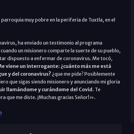
parroquia muy pobre en la periferia de Tuxtla, en el
navirus, ha enviado un testimonio al programa
«cuando un misionero comparte la suerte de su pueblo,
star dispuesto a enfermar de coronavirus. Me tocó,
 Me viene un interrogante: ¿cuánto más me está
ue y del coronavirus?
¿que me pide? Posiblemente
iero que sigas siendo misionero y anunciando mi gloria
guir llamándome y curándome del Covid.
Te
era que me diste. ¡Muchas gracias Señor!».
o