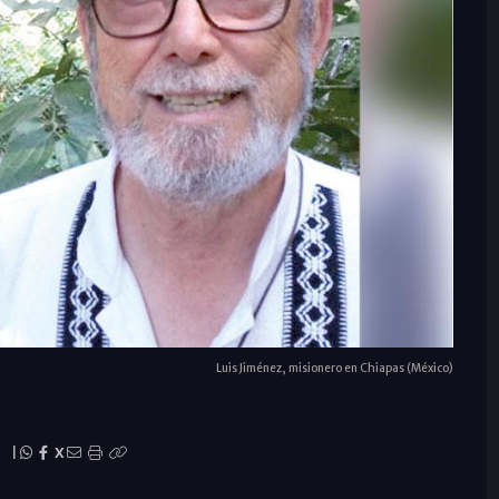
Luis Jiménez, misionero en Chiapas (México)
|
X