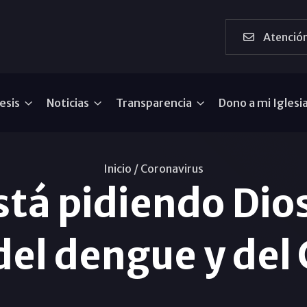
Atención
esis
Noticias
Transparencia
Dono a mi Iglesi
Inicio /
Coronavirus
tá pidiendo Dio
del dengue y de