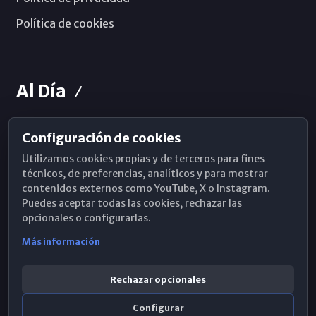
Política de cookies
Al Día
Configuración de cookies
Horarios de Misa
Utilizamos cookies propias y de terceros para fines
Hemeroteca
técnicos, de preferencias, analíticos y para mostrar
contenidos externos como YouTube, X o Instagram.
WhatsApp
Puedes aceptar todas las cookies, rechazar las
opcionales o configurarlas.
Más información
Rechazar opcionales
Configurar