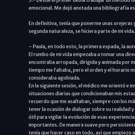
5.- Desde el primer debía trabajar un método de 
emocional. Me dejó anotada una bibliografía es
En definitiva, tenía que ponerme unas orejeras 
segunda naturaleza, se hiciera parte de mi vida
– Paula, en todo esto, la primera espada, la aut
El rumbo de mi vida empezaba a tomar una dire
encontraba arropada, dirigida y animada por mi f
tiempo me faltaba, pero el orden y el horario m
consideraba agobiada.
En la siguiente sesión, el médico me orientó e i
situaciones diarias que condicionaban mis esta
recuerdo que me asaltaban, siempre con los máx
tener la ocasión de dialogar sobre su realidad y
útil para vigilar la evolución de esas experienci
importantes. De manera suave pero persistente
tenía que hacer caso en todo, así que empiezo a