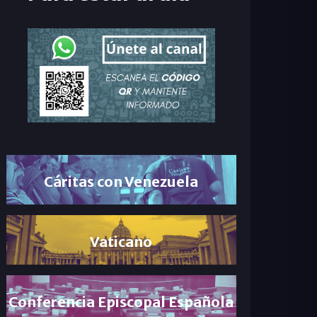
Cáritas con Venezuela
Vaticano
Conferencia Episcopal Española