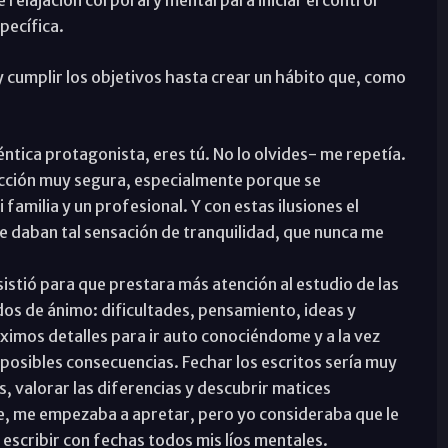
relajación corporal y mental para iniciar el control
pecífica.
y cumplir los objetivos hasta crear un hábito que, como
.
éntica protagonista, eres tú. No lo olvides- me repetía.
cción muy segura, especialmente porque se
amilia y un profesional. Y con estas ilusiones el
e daban tal sensación de tranquilidad, que nunca me
nsistió para que prestara más atención al estudio de las
dos de ánimo: dificultades, pensamiento, ideas y
imos detalles para ir auto conociéndome y a la vez
 posibles consecuencias. Fechar los escritos sería muy
as, valorar las diferencias y descubrir matices
, me empezaba a apretar, pero yo consideraba que le
 escribir con fechas todos mis líos mentales.