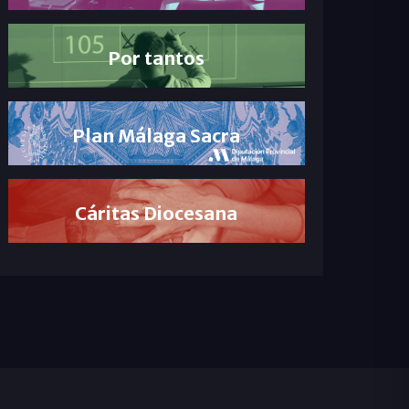
Por tantos
Plan Málaga Sacra
Cáritas Diocesana