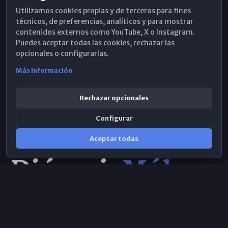
Utilizamos cookies propias y de terceros para fines
Hemeroteca
técnicos, de preferencias, analíticos y para mostrar
contenidos externos como YouTube, X o Instagram.
WhatsApp
Puedes aceptar todas las cookies, rechazar las
opcionales o configurarlas.
Más información
Rechazar opcionales
Configurar
Aceptar todas
Consulta IA
×
© 2026 Obispado de Málaga
Selecciona el área y realiza tu consulta