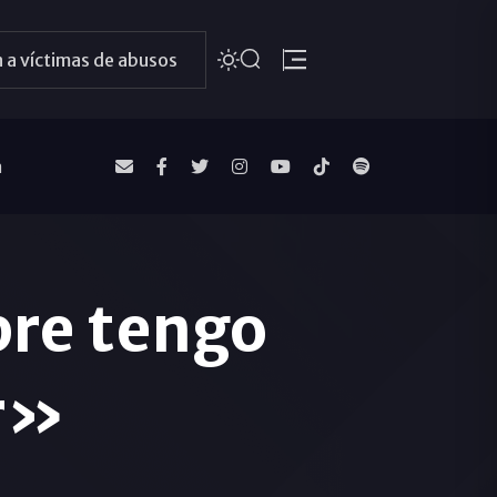
 a víctimas de abusos
a
re tengo
r»