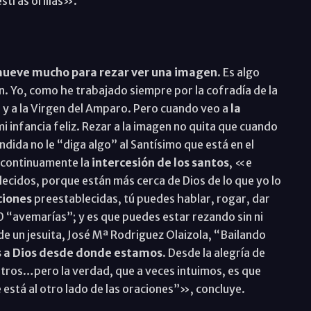
stras orillas».
ueve mucho para rezar ver una imagen
. Es algo
en. Yo, como he trabajado siempre por la cofradía de la
én y a la Virgen del Amparo. Pero cuando veo a
la
i infancia feliz. Rezar a la imagen no quita que cuando
ndida no le “diga algo” al Santísimo que está en el
 continuamente la
intercesión de los santos
, «e
lecidos, porque están más cerca de Dios de lo que yo lo
ciones
preestablecidas, tú puedes hablar, rogar, dar
10 “avemarías”; y es que puedes estar rezando sin ni
de un jesuita, José Mª Rodriguez Olaizola, “Bailando
 a Dios desde donde estamos
. Desde la alegría de
tros…pero la verdad, que a veces intuimos, es que
stá al otro lado de las oraciones”», concluye.