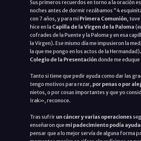
Sus primeros recuerdos en torno a la oración 
noches antes de dormir rezábamos “4 esquinitas
con 7 años, y para mi
Primera Comunión
, tuv
hice en la
Capilla de la Virgen de la Paloma
(e
cofrades de la Puente y la Paloma y en esa cap
la Virgen). Ese mismo día me impusieron la meda
la que me pongo en los actos de la Hermandad).
Colegio de la Presentación
donde me eduque h
Tanto si tiene que pedir ayuda como dar las gr
tengo motivos para rezar,
por penas o por ale
nietos, o por cosas importantes y que yo consi
Irak», reconoce.
Tras sufrir
un cáncer y varias operaciones
seg
enseñaron que
mi padecimiento podía ayudar
pensar que a lo mejor servía de alguna forma pa