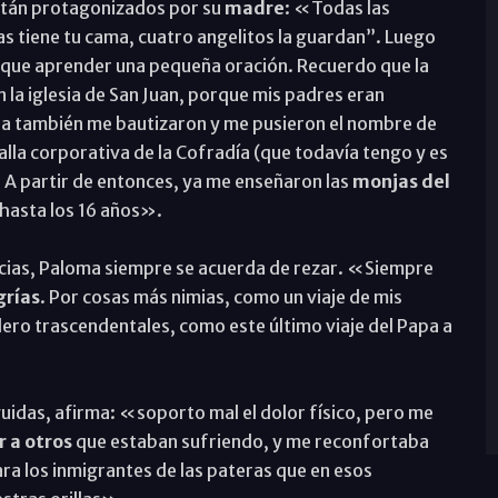
están protagonizados por su
madre
: «Todas las
 tiene tu cama, cuatro angelitos la guardan”. Luego
e que aprender una pequeña oración. Recuerdo que la
n la iglesia de San Juan, porque mis padres eran
illa también me bautizaron y me pusieron el nombre de
lla corporativa de la Cofradía (que todavía tengo y es
 A partir de entonces, ya me enseñaron las
monjas del
asta los 16 años».
acias, Paloma siempre se acuerda de rezar. «Siempre
grías
. Por cosas más nimias, como un viaje de mis
dero trascendentales, como este último viaje del Papa a
uidas, afirma: «soporto mal el dolor físico, pero me
 a otros
que estaban sufriendo, y me reconfortaba
ra los inmigrantes de las pateras que en esos