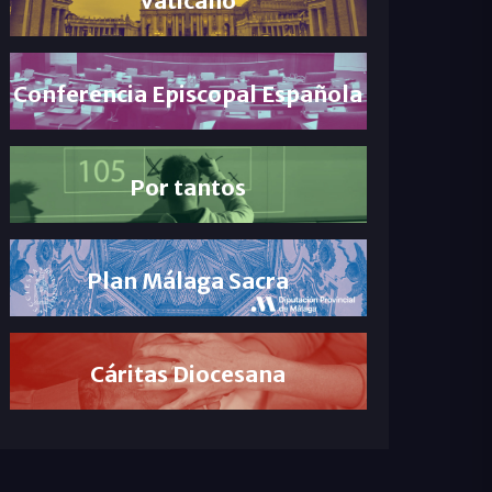
Conferencia Episcopal Española
Por tantos
Plan Málaga Sacra
Cáritas Diocesana