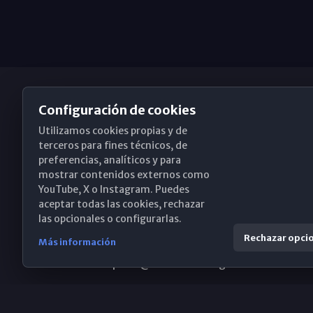
Configuración de cookies
Utilizamos cookies propias y de
Obispado de Málaga
terceros para fines técnicos, de
preferencias, analíticos y para
mostrar contenidos externos como
YouTube, X o Instagram. Puedes
Santa María, 18-20. 29015 Málaga
aceptar todas las cookies, rechazar
las opcionales o configurarlas.
(+34) 952 224 386
Rechazar opci
Más información
obispado@diocesismalaga.es