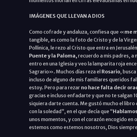
momentos morían en cifras elevadísimas en nue
IMÁGENES QUE LLEVAN A DIOS
Como cofrade y andaluza, confiesa que «
me m
tangible, es como la foto de Cristo y de la Virg
Pollinica, le rezo al Cristo que entra en Jerusal
Puente y la Paloma,
recuerdo a mis padres, a m
entro en una Iglesia y veo la lamparita roja ence
Sagrario». Muchos días reza el
Rosario
, busca
incluso de alguno de mis familiares queridos fal
estoy. Pero para rezar
no hace falta decir ora
gracias e incluso enfadarte y que no te salgan 
siquiera darte cuenta. Me gustó mucho el libro 
con la soledad”, en el que decía que “
Hablamos
unos momentos, y con el corazón encogido en o
estemos como estemos nosotros, Dios siempre e