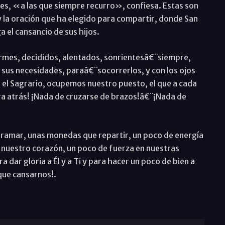
les, «a las que siempre recurro», confiesa. Estas son
y la oración que ha elegido para compartir, donde San
 el cansancio de sus hijos.
mes, decididos, alentados, sonrientesâ€¨siempre,
en sus necesidades, paraâ€¨socorrerlos, y con los ojos
en el Sagrario, ocupemos nuestro puesto, el que a cada
ara atrás! ¡Nada de cruzarse de brazos!â€¨¡Nada de
ramar, unas monedas que repartir, un poco de energía
e nuestro corazón, un poco de fuerza en nuestras
 dar gloria a Él y a Ti y para hacer un poco de bien a
que cansarnos!.