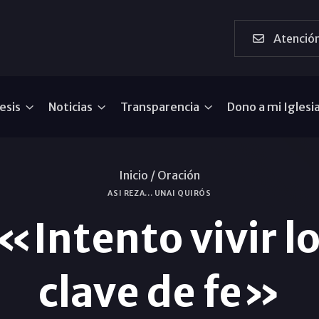
Atención
esis
Noticias
Transparencia
Dono a mi Iglesi
Inicio /
Oración
ASI REZA... UNAI QUIRÓS
«Intento vivir l
clave de fe»