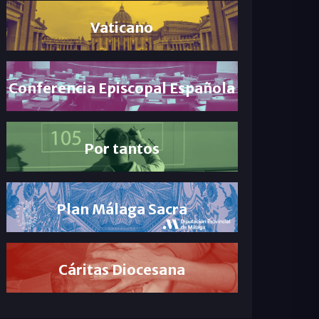
Vaticano
Conferencia Episcopal Española
Por tantos
Plan Málaga Sacra
Cáritas Diocesana