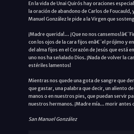
En la vida de Unai Quirós hay oraciones especia
la oración de abandono de Carlos de Foucauld, 
Manuel González le pide a la Virgen que sostenga
¡Madre querida!… ¡Que no nos cansemos!â€¨Fir
con los ojos de la cara fijos enâ€¨el prójimo y 
del alma fijos en el Corazón de Jesús que está 
uno nos ha señalado Dios. ¡Nada de volver la c
estériles lamentos!
Mientras nos quede una gota de sangre que der
que gastar, una palabra que decir, un aliento d
manos o en nuestros pies, que puedan servir para
nuestros hermanos. ¡Madre mía... morir antes 
San Manuel González