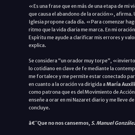
«Es una frase que en más de una etapa de mi vid
que causa el abandono de la oración», afirma. Un
Iglesia propone cada día. «Para comenzar hago s
ritmo que la vida diaria me marca. En mi oració
Espíritu me ayude a clarificar mis errores y va
explica.
Se considera “un orador muy torpe”, «invierto 
lo cotidiano en clave de fe mediante la contem
me fortalece y me permite estar conectado para
en cuanto a la oración va dirigida a
María Auxili
como patrona que es del Movimiento de Acción 
enseñe a orar en mi Nazaret diario y me lleve d
concluye.
â€¨Que no nos cansemos
, S. Manuel Gonzále